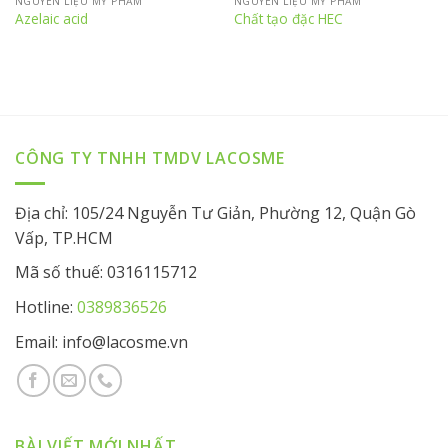
NGUYÊN LIỆU MỸ PHẨM
NGUYÊN LIỆU MỸ PHẨM
Azelaic acid
Chất tạo đặc HEC
CÔNG TY TNHH TMDV LACOSME
Địa chỉ: 105/24 Nguyễn Tư Giản, Phường 12, Quận Gò
Vấp, TP.HCM
Mã số thuế: 0316115712
Hotline:
0389836526
Email: info@lacosme.vn
BÀI VIẾT MỚI NHẤT