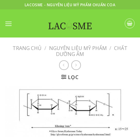
Skip
LACOSME - NGUYÊN LIỆU MỸ PHẨM CHUẨN COA
to
content
TRANG CHỦ
/
NGUYÊN LIỆU MỸ PHẨM
/
CHẤT
DƯỠNG ẨM
LỌC