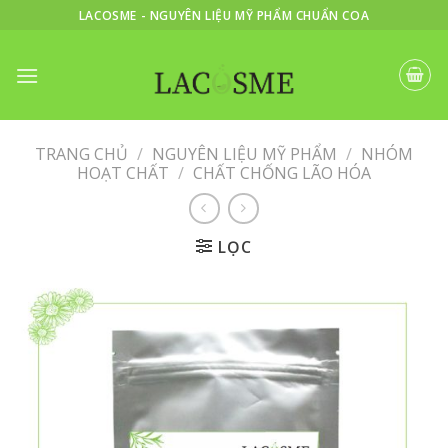
Skip
LACOSME - NGUYÊN LIỆU MỸ PHẨM CHUẨN COA
to
content
TRANG CHỦ
/
NGUYÊN LIỆU MỸ PHẨM
/
NHÓM
HOẠT CHẤT
/
CHẤT CHỐNG LÃO HÓA
LỌC