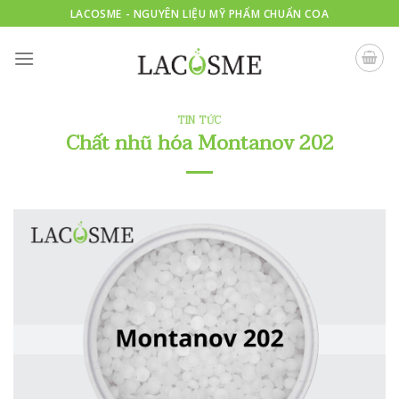
Skip
LACOSME - NGUYÊN LIỆU MỸ PHẨM CHUẨN COA
to
content
TIN TỨC
Chất nhũ hóa Montanov 202