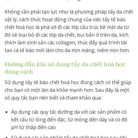
Không cần phải tạo lực như là phương pháp tẩy da chết
vật lý, cách thức hoạt động chung của việc tẩy tế bào
chết hoá học là phá vỡ đi các lớp cấu trúc bề mặt da từ
đó sẽ loại bỏ đi các lớp da chết, bụi bẩn ở trên da, kích
thích làm sinh sản các collagen, thúc đẩy quá trình tái
tạo cá tế bào mới làm cho da mịn màng, mềm mịn hơn.
Hướng dẫn khi sử dụng tẩy da chết hoá học
đúng cách
Sử dụng tẩy tế bào chết hoá học đúng cách có thể giúp
cho bạn có một làn da khỏe mạnh hơn. Sau đây là một
số quy tắc bạn nên biết và tham khảo qua:
Áp dụng các quy tắc dưỡng da với các sản phẩm có
kết cấu từ lỏng đến đặc, từ mỏng đến dày và có độ
pH từ thấp đến cao
Sử dụng các sản phẩm tẩy da chết hoá học sau khi