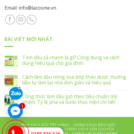
Email: info@lacosme.vn
BÀI VIẾT MỚI NHẤT
Tinh dầu sả chanh là gì? Công dụng và cách
dùng hiệu quả cho gia đình
Cách làm dầu nóng xoa bóp thảo dược: Hướng
dẫn tự làm tại nhà đơn giản và hiệu quả
Công thức làm dầu gió theo tiêu chuẩn mỹ
phẩm: Tỷ lệ pha và bước thực hiện chi tiết
1
CHÍNH SÁCH ĐỔI TRẢ HÀNG
CHÍNH SÁCH BẢO MẬT
ĐIỀU KHOẢN DỊCH VỤ
CHÍNH SÁCH VẬN CHUYỂN
0389.836.526
CHÍNH SÁCH THANH TOÁN
CHÍNH SÁCH BẢO HÀNH