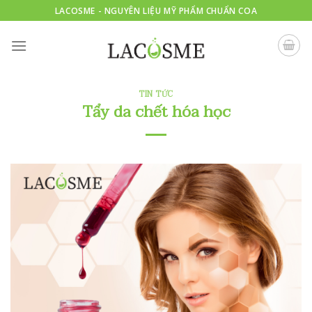
Skip
LACOSME - NGUYÊN LIỆU MỸ PHẨM CHUẨN COA
to
content
TIN TỨC
Tẩy da chết hóa học