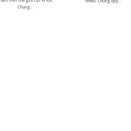
hẩm trên thế giới cực kì lớn.
nhiều. Chung quy...
Chúng...