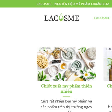
Skip
LACOSME - NGUYÊN LIỆU MỸ PHẨM CHUẨN COA
to
content
LACOSME
Chiết xuất mỹ phẩm thiên
Ch
nhiên
Giữa rất nhiều loại mỹ phẩm và
Hi
sản phẩm trên thị trường ngày