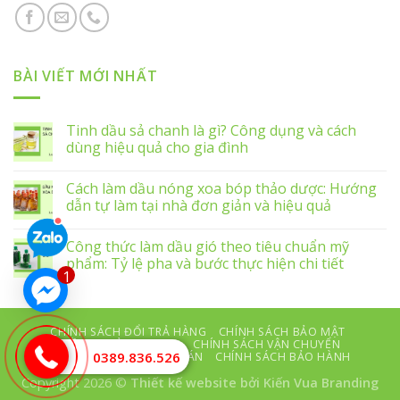
BÀI VIẾT MỚI NHẤT
Tinh dầu sả chanh là gì? Công dụng và cách
dùng hiệu quả cho gia đình
Cách làm dầu nóng xoa bóp thảo dược: Hướng
dẫn tự làm tại nhà đơn giản và hiệu quả
Công thức làm dầu gió theo tiêu chuẩn mỹ
phẩm: Tỷ lệ pha và bước thực hiện chi tiết
1
CHÍNH SÁCH ĐỔI TRẢ HÀNG
CHÍNH SÁCH BẢO MẬT
ĐIỀU KHOẢN DỊCH VỤ
CHÍNH SÁCH VẬN CHUYỂN
0389.836.526
CHÍNH SÁCH THANH TOÁN
CHÍNH SÁCH BẢO HÀNH
Copyright 2026 ©
Thiết kế website
bởi Kiến Vua Branding