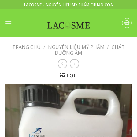
Skip
LACOSME - NGUYÊN LIỆU MỸ PHẨM CHUẨN COA
to
content
TRANG CHỦ
/
NGUYÊN LIỆU MỸ PHẨM
/
CHẤT
DƯỠNG ẨM
LỌC