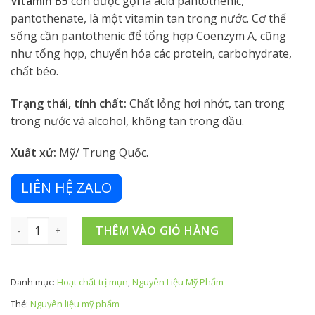
Vitamin B5
còn được gọi là acid pantothenic,
pantothenate, là một vitamin tan trong nước. Cơ thể
sống cần pantothenic để tổng hợp Coenzym A, cũng
như tổng hợp, chuyển hóa các protein, carbohydrate,
chất béo.
Trạng thái, tính chất:
Chất lỏng hơi nhớt, tan trong
trong nước và alcohol, không tan trong dầu.
Xuất xứ:
Mỹ/ Trung Quốc.
LIÊN HỆ ZALO
Vitamin B5 - Nguyên liệu mỹ phẩm Lacosme số lượng
THÊM VÀO GIỎ HÀNG
Danh mục:
Hoạt chất trị mụn
,
Nguyên Liệu Mỹ Phẩm
Thẻ:
Nguyên liệu mỹ phẩm