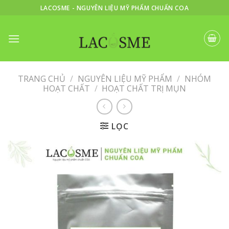
Skip
LACOSME - NGUYÊN LIỆU MỸ PHẨM CHUẨN COA
to
content
TRANG CHỦ
/
NGUYÊN LIỆU MỸ PHẨM
/
NHÓM
HOẠT CHẤT
/
HOẠT CHẤT TRỊ MỤN
LỌC