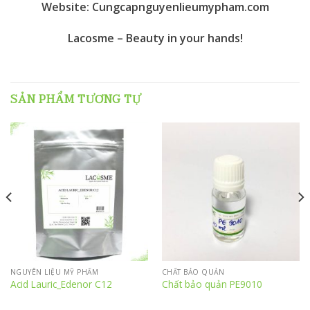
Website: Cungcapnguyenlieumypham.com
Lacosme – Beauty in your hands!
SẢN PHẨM TƯƠNG TỰ
NGUYÊN LIỆU MỸ PHẨM
CHẤT BẢO QUẢN
Acid Lauric_Edenor C12
Chất bảo quản PE9010