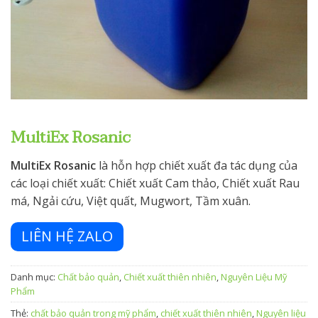
MultiEx Rosanic
MultiEx Rosanic
là hỗn hợp chiết xuất đa tác dụng của
các loại chiết xuất: Chiết xuất Cam thảo, Chiết xuất Rau
má, Ngải cứu, Việt quất, Mugwort, Tầm xuân.
LIÊN HỆ ZALO
Danh mục:
Chất bảo quản
,
Chiết xuất thiên nhiên
,
Nguyên Liệu Mỹ
Phẩm
Thẻ:
chất bảo quản trong mỹ phẩm
,
chiết xuất thiên nhiên
,
Nguyên liệu