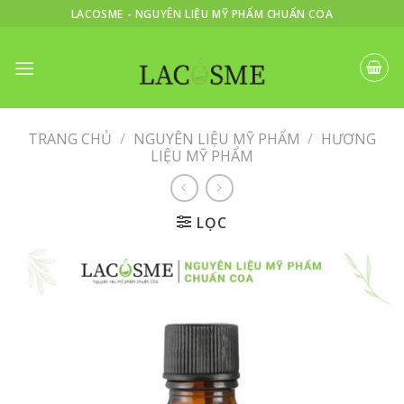
Skip
LACOSME - NGUYÊN LIỆU MỸ PHẨM CHUẨN COA
to
content
TRANG CHỦ
/
NGUYÊN LIỆU MỸ PHẨM
/
HƯƠNG
LIỆU MỸ PHẨM
LỌC