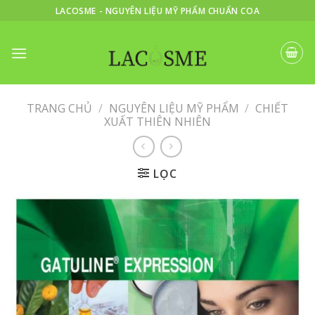
Skip
LACOSME - NGUYÊN LIỆU MỸ PHẨM CHUẨN COA
to
content
TRANG CHỦ
/
NGUYÊN LIỆU MỸ PHẨM
/
CHIẾT
XUẤT THIÊN NHIÊN
LỌC