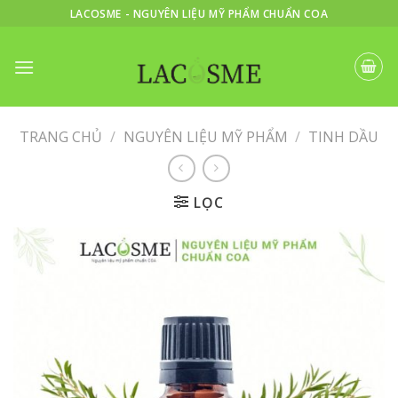
Skip
LACOSME - NGUYÊN LIỆU MỸ PHẨM CHUẨN COA
to
content
TRANG CHỦ
/
NGUYÊN LIỆU MỸ PHẨM
/
TINH DẦU
LỌC