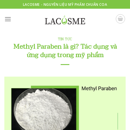
Skip
LACOSME - NGUYÊN LIỆU MỸ PHẨM CHUẨN COA
to
content
TIN TỨC
Methyl Paraben là gì? Tác dụng và
ứng dụng trong mỹ phẩm