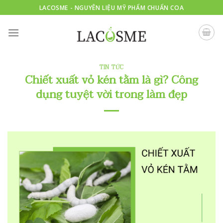
Skip
LACOSME - NGUYÊN LIỆU MỸ PHẨM CHUẨN COA
to
content
TIN TỨC
Chiết xuất vỏ kén tằm là gì? Công
dụng tuyệt vời trong làm đẹp