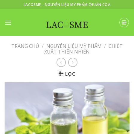
Skip
LACOSME - NGUYÊN LIỆU MỸ PHẨM CHUẨN COA
to
content
TRANG CHỦ
/
NGUYÊN LIỆU MỸ PHẨM
/
CHIẾT
XUẤT THIÊN NHIÊN
LỌC