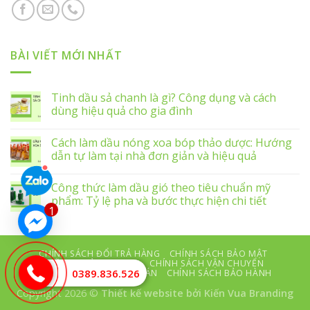
BÀI VIẾT MỚI NHẤT
Tinh dầu sả chanh là gì? Công dụng và cách
dùng hiệu quả cho gia đình
Cách làm dầu nóng xoa bóp thảo dược: Hướng
dẫn tự làm tại nhà đơn giản và hiệu quả
Công thức làm dầu gió theo tiêu chuẩn mỹ
phẩm: Tỷ lệ pha và bước thực hiện chi tiết
1
CHÍNH SÁCH ĐỔI TRẢ HÀNG
CHÍNH SÁCH BẢO MẬT
ĐIỀU KHOẢN DỊCH VỤ
CHÍNH SÁCH VẬN CHUYỂN
0389.836.526
CHÍNH SÁCH THANH TOÁN
CHÍNH SÁCH BẢO HÀNH
Copyright 2026 ©
Thiết kế website
bởi Kiến Vua Branding