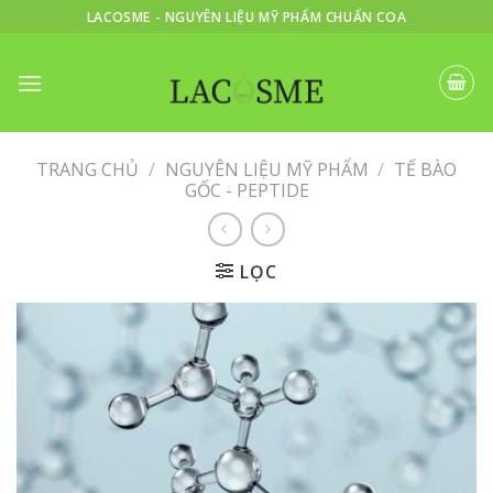
Skip
LACOSME - NGUYÊN LIỆU MỸ PHẨM CHUẨN COA
to
content
TRANG CHỦ
/
NGUYÊN LIỆU MỸ PHẨM
/
TẾ BÀO
GỐC - PEPTIDE
LỌC