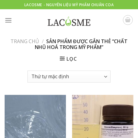
Skip
LACOSME - NGUYÊN LIỆU MỸ PHẨM CHUẨN COA
to
content
TRANG CHỦ
/
SẢN PHẨM ĐƯỢC GẮN THẺ “CHẤT
NHŨ HOÁ TRONG MỸ PHẨM”
LỌC