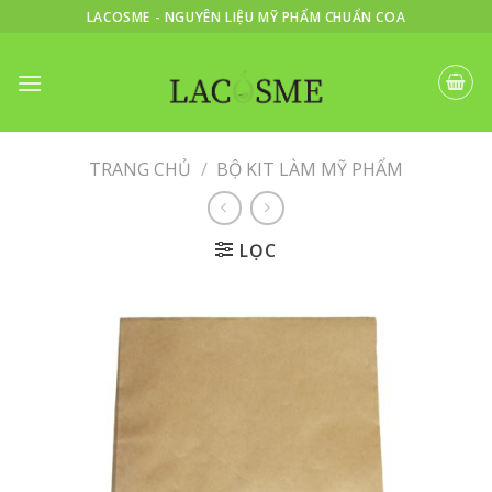
Skip
LACOSME - NGUYÊN LIỆU MỸ PHẨM CHUẨN COA
to
content
TRANG CHỦ
/
BỘ KIT LÀM MỸ PHẨM
LỌC