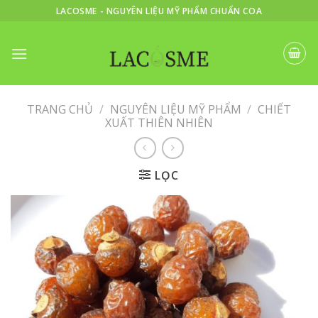
Skip
LACOSME - NGUYÊN LIỆU MỸ PHẨM CHUẨN COA
to
content
TRANG CHỦ
/
NGUYÊN LIỆU MỸ PHẨM
/
CHIẾT
XUẤT THIÊN NHIÊN
LỌC