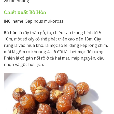
và tàn nhang.
Chiết xuất Bồ Hòn
INCI name:
Sapindus mukorossi
Bồ hòn
là cây thân gỗ, to, chiều cao trung bình từ 5 –
10m, một số cây có thể phát triển cao đến 13m. Cây
rụng lá vào mùa khô, lá mọc so le, dạng kép lông chim,
mỗi lá gồm có khoảng 4 – 6 đôi lá chét mọc đối xứng.
Phiến lá có gân nổi rõ ở cả hai mặt, mép nguyên, đầu
nhọn và gốc hơi lệch.